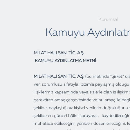
Kurumsal
Kamuyu Aydınlat
MİLAT HALI SAN. TİC. A.Ş
.
KAMUYU AYDINLATMA METNİ
MİLAT HALI SAN. TİC. A.Ş
. (bu metinde “Şirket” ola
veri sorumlusu sıfatıyla; bizimle paylaşmış olduğunuz
ilişkilerimiz kapsamında veya sizlerle olan iş ilişkim
gerektiren amaç çerçevesinde ve bu amaç ile bağlant
şekilde, paylaştığınız kişisel verilerin doğruluğunu 
şekilde en güncel hâlini koruyarak, kaydedileceğin
muhafaza edileceğini, yeniden düzenleneceğini, ka