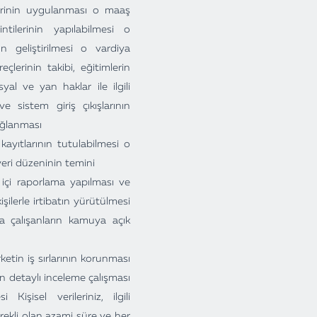
çlerinin uygulanması o maaş
tilerinin yapılabilmesi o
un geliştirilmesi o vardiya
çlerinin takibi, eğitimlerin
yal ve yan haklar ile ilgili
 sistem giriş çıkışlarının
ağlanması
kayıtlarının tutulabilmesi o
yeri düzeninin temini
et içi raporlama yapılması ve
işilerle irtibatın yürütülmesi
la çalışanların kamuya açık
ketin iş sırlarının korunması
ün detaylı inceleme çalışması
Kişisel verileriniz, ilgili
erekli olan azami süre ve her