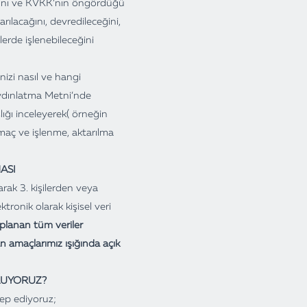
ağını ve KVKK’nın öngördüğü
arılacağını, devredileceğini,
llerde işlenebileceğini
nizi nasıl ve hangi
Aydınlatma Metni’nde
ığı inceleyerek( örneğin
maç ve işlenme, aktarılma
ASI
rak 3. kişilerden veya
ktronik olarak kişisel veri
planan tüm veriler
n amaçlarımız ışığında açık
PLUYORUZ?
lep ediyoruz;