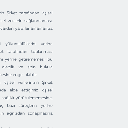
n Şirket tarafından kişisel
isel verilerin sağlanmaması,
haklardan yararlanamamanıza
i yükümlülüklerini yerine
irket tarafından toplanması
ini yerine getirememesi, bu
labilir ve sizin hukuki
mesine engel olabilir.
kişisel verilerinizin Şirket
da elde ettiğimiz kişisel
zin sağlıklı yürütülememesine,
uş bazı süreçlerin yerine
zin açınızdan zorlaşmasına