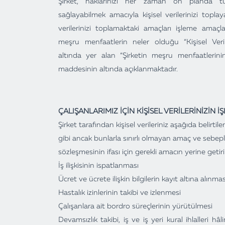
Şirket, haklarınızı her zaman ön planda t
sağlayabilmek amacıyla kişisel verilerinizi toplaya
verilerinizi toplamaktaki amaçları işleme amaç
meşru menfaatlerin neler olduğu “Kişisel Veril
altında yer alan “Şirketin meşru menfaatlerinin
maddesinin altında açıklanmaktadır.
ÇALIŞANLARIMIZ İÇİN KİŞİSEL VERİLERİNİZİN 
Şirket tarafından kişisel verileriniz aşağıda belirt
gibi ancak bunlarla sınırlı olmayan amaç ve sebeplerl
sözleşmesinin ifası için gerekli amacın yerine getiril
İş ilişkisinin ispatlanması
Ücret ve ücrete ilişkin bilgilerin kayıt altına alınmas
Hastalık izinlerinin takibi ve izlenmesi
Çalışanlara ait bordro süreçlerinin yürütülmesi
Devamsızlık takibi, iş ve iş yeri kural ihlalleri hâl