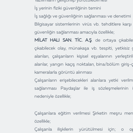
Yazılımların geliştirilip yürütülebilmesi
İş yerinin fiziki güvenliğinin temini
İş sağlığı ve güvenliğinin sağlanması ve denetimi
Bilgisayar sistemlerinin virüs vb. tehditlere karş
güvenliğin sağlanması amacıyla özellikle;
MİLAT HALI SAN. TİC. A.Ş
. de ortaya çıkabilec
çıkabilecek olay, münakaşa vb. tespiti, yetkisiz 
alanları, çalışanların kişisel eşyalarının yerleşt
alanlar, yangın kaçış noktaları, bina/bölüm giriş-çı
kameralarla görüntü alınması
Çalışanların erişebilecekleri alanlara yetki ver
sağlanması Paydaşlar ile iş sözleşmelerinin i
nedeniyle özellikle;
Çalışanlara eğitim verilmesi Şirketin meşru menf
özellikle;
Çalışanla ilişkilerin yürütülmesi için; o op