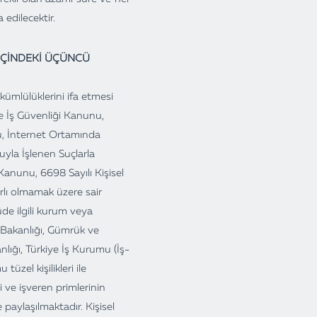
edilecektir.
 İÇİNDEKİ ÜÇÜNCÜ
ükümlülüklerini ifa etmesi
 ve İş Güvenliği Kanunu,
u, İnternet Ortamında
uyla İşlenen Suçlarla
anunu, 6698 Sayılı Kişisel
rlı olmamak üzere sair
üde ilgili kurum veya
e Bakanlığı, Gümrük ve
nlığı, Türkiye İş Kurumu (İş-
tüzel kişilikleri ile
şçi ve işveren primlerinin
paylaşılmaktadır. Kişisel