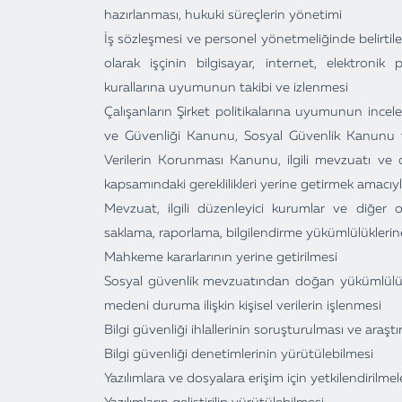
hazırlanması, hukuki süreçlerin yönetimi
İş sözleşmesi ve personel yönetmeliğinde belirtilen
olarak işçinin bilgisayar, internet, elektroni
kurallarına uyumunun takibi ve izlenmesi
Çalışanların Şirket politikalarına uyumunun incel
ve Güvenliği Kanunu, Sosyal Güvenlik Kanunu ve 
Verilerin Korunması Kanunu, ilgili mevzuatı ve
kapsamındaki gereklilikleri yerine getirmek amacıyla
Mevzuat, ilgili düzenleyici kurumlar ve diğer o
saklama, raporlama, bilgilendirme yükümlülükleri
Mahkeme kararlarının yerine getirilmesi
Sosyal güvenlik mevzuatından doğan yükümlülükle
medeni duruma ilişkin kişisel verilerin işlenmesi
Bilgi güvenliği ihlallerinin soruşturulması ve araştı
Bilgi güvenliği denetimlerinin yürütülebilmesi
Yazılımlara ve dosyalara erişim için yetkilendirilme