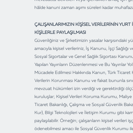
hâlde kanuni zaman aşımı süreleri kadar muhafaza 
ÇALIŞANLARIMIZIN KİŞİSEL VERİLERİNİN YURT
KİŞİLERLE PAYLAŞILMASI
Güvenliğiniz ve Şirketimizin yasalar karşısındaki y
amacıyla kişisel verileriniz, İş Kanunu, İşçi Sağlığı
Sosyal Sigortalar ve Genel Sağlık Sigortası Kanun
Yapılan Yayınların Düzenlenmesi ve Bu Yayınlar Yol
Mücadele Edilmesi Hakkında Kanun, Türk Ticaret K
Verilerin Korunması Kanunu ve fakat bununla sını
mevzuat hükümleri izin verdiği ve gerektirdiği ölç
kuruluşlar; Kişisel Verileri Koruma Kurumu, Maliy
Ticaret Bakanlığı, Çalışma ve Sosyal Güvenlik Baka
Kur), Bilgi Teknolojileri ve İletişim Kurumu gibi kamu 
paylaşılabilir. Örneğin; çalışanların kişisel verileri i
ödenebilmesi amacı ile Sosyal Güvenlik Kurumu ile 