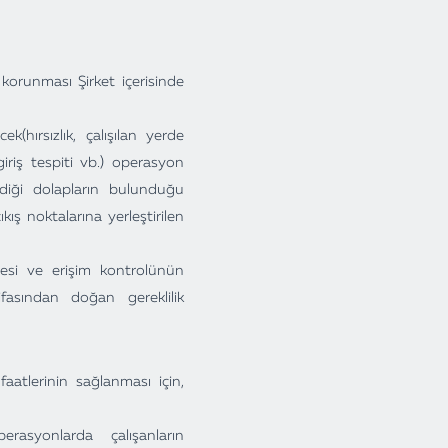
ı korunması Şirket içerisinde
ek(hırsızlık, çalışılan yerde
giriş tespiti vb.) operasyon
irildiği dolapların bulunduğu
kış noktalarına yerleştirilen
ilmesi ve erişim kontrolünün
fasından doğan gereklilik
aatlerinin sağlanması için,
erasyonlarda çalışanların