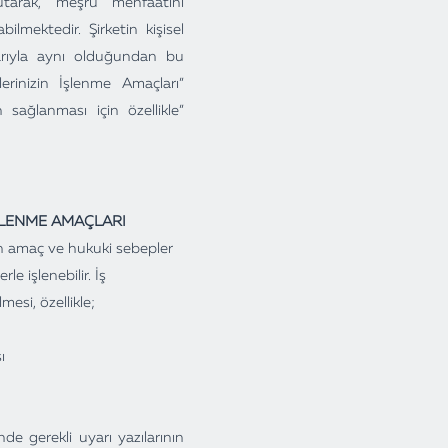
utarak, meşru menfaatini
bilmektedir. Şirketin kişisel
larıyla aynı olduğundan bu
erinizin İşlenme Amaçları”
 sağlanması için özellikle”
İŞLENME AMAÇLARI
ilen amaç ve hukuki sebepler
e işlenebilir. İş
mesi, özellikle;
ı
inde gerekli uyarı yazılarının