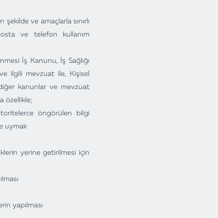
 şekilde ve amaçlarla sınırlı
k posta ve telefon kullanım
enmesi İş Kanunu, İş Sağlığı
ilgili mevzuat ile, Kişisel
 diğer kanunlar ve mevzuat
 özellikle;
toritelerce öngörülen bilgi
ne uymak
rin yerine getirilmesi için
rılması
lerin yapılması