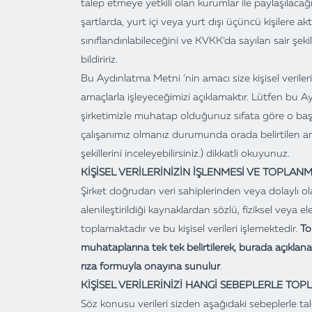
talep etmeye yetkili olan kurumlar ile paylaşılac
şartlarda, yurt içi veya yurt dışı üçüncü kişilere akt
sınıflandırılabileceğini ve KVKK’da sayılan sair şeki
bildiririz.
Bu Aydınlatma Metni ’nin amacı size kişisel verileri
amaçlarla işleyeceğimizi açıklamaktır. Lütfen bu 
şirketimizle muhatap olduğunuz sıfata göre o başl
çalışanımız olmanız durumunda orada belirtilen a
şekillerini inceleyebilirsiniz.) dikkatli okuyunuz.
KİŞİSEL VERİLERİNİZİN İŞLENMESİ VE TOPLANM
Şirket doğrudan veri sahiplerinden veya dolaylı ola
alenileştirildiği kaynaklardan sözlü, fiziksel veya ele
toplamaktadır ve bu kişisel verileri işlemektedir.
To
muhataplarına tek tek belirtilerek, burada açıklana
rıza formuyla onayına sunulur
.
KİŞİSEL VERİLERİNİZİ HANGİ SEBEPLERLE TO
Söz konusu verileri sizden aşağıdaki sebeplerle ta