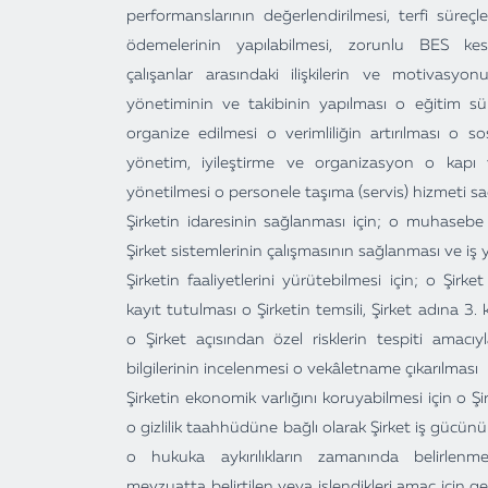
performanslarının değerlendirilmesi, terfi süre
ödemelerinin yapılabilmesi, zorunlu BES kesin
çalışanlar arasındaki ilişkilerin ve motivasyon
yönetiminin ve takibinin yapılması o eğitim süre
organize edilmesi o verimliliğin artırılması o sos
yönetim, iyileştirme ve organizasyon o kapı ve
yönetilmesi o personele taşıma (servis) hizmeti s
Şirketin idaresinin sağlanması için; o muhasebe 
Şirket sistemlerinin çalışmasının sağlanması ve iş 
Şirketin faaliyetlerini yürütebilmesi için; o Şirk
kayıt tutulması o Şirketin temsili, Şirket adına 3. k
o Şirket açısından özel risklerin tespiti amacıy
bilgilerinin incelenmesi o vekâletname çıkarılması
Şirketin ekonomik varlığını koruyabilmesi için o Şir
o gizlilik taahhüdüne bağlı olarak Şirket iş gücün
o hukuka aykırılıkların zamanında belirlenmesi 
mevzuatta belirtilen veya işlendikleri amaç için g