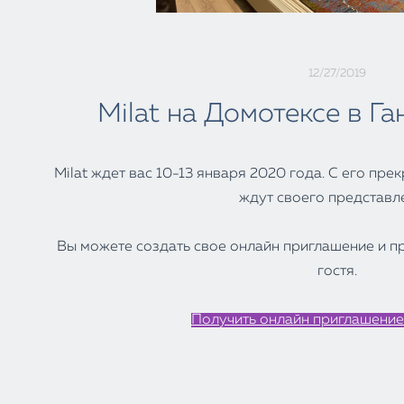
12/27/2019
Milat на Домотексе в Г
Milat ждет вас 10-13 января 2020 года
.
С
его прек
ждут своего
представл
Вы можете создать свое онлайн приглашение
и
п
гостя.
Получить онлайн приглашение