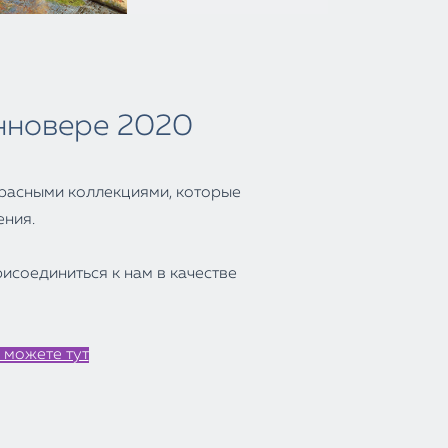
анновере 2020
расными коллекциями, которые
ения.
рисоединиться
к нам
в качестве
 можете тут