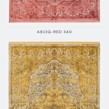
A813Q-RED 340