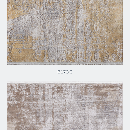
B173C