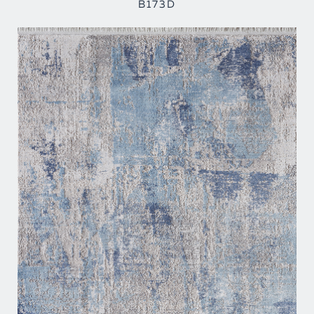
B173D