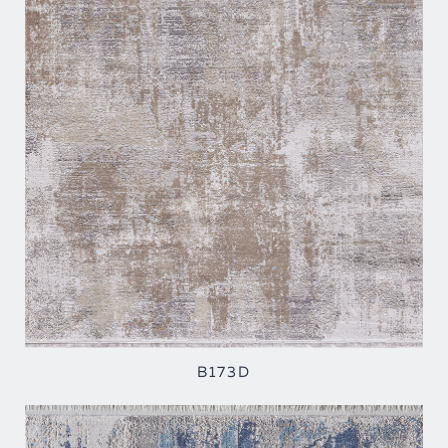
B173D