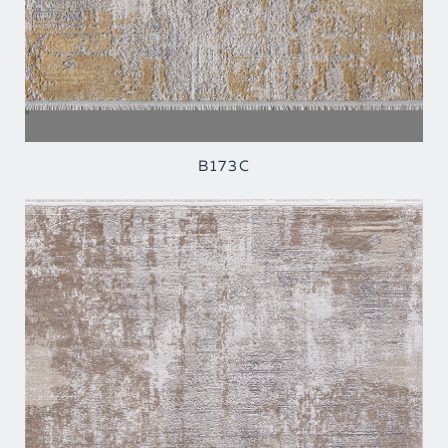
B173C